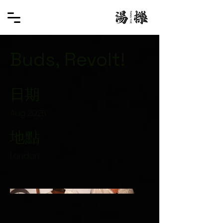
Buds, Revolt!
日期
Aug 2025
地點
London